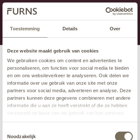
Dieser Abschnitt wird derzeit gewartet.
Wenn Sie Informationen vermissen, können Sie uns
unter +31 413 395 294 anrufen oder uns unter
Toestemming
Details
Over
info@furns.com
eine E-Mail senden.
Deze website maakt gebruik van cookies
We gebruiken cookies om content en advertenties te
personaliseren, om functies voor social media te bieden
en om ons websiteverkeer te analyseren. Ook delen we
informatie over uw gebruik van onze site met onze
partners voor social media, adverteren en analyse. Deze
partners kunnen deze gegevens combineren met andere
informatie die u aan ze heeft verstrekt of die ze hebben
verzameld op basis van uw gebruik van hun services.
Wil je meer weten over onze privacyverklaring? Dat lees
Toestemmingsselectie
je
hier
.
Noodzakelijk