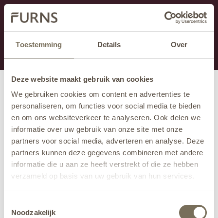
Dieser Abschnitt wird derzeit gewartet.
Wenn Sie Informationen vermissen, können Sie uns
unter +31 413 395 294 anrufen oder uns unter
Toestemming
Details
Over
info@furns.com
eine E-Mail senden.
Deze website maakt gebruik van cookies
We gebruiken cookies om content en advertenties te
personaliseren, om functies voor social media te bieden
en om ons websiteverkeer te analyseren. Ook delen we
informatie over uw gebruik van onze site met onze
partners voor social media, adverteren en analyse. Deze
partners kunnen deze gegevens combineren met andere
informatie die u aan ze heeft verstrekt of die ze hebben
verzameld op basis van uw gebruik van hun services.
Wil je meer weten over onze privacyverklaring? Dat lees
Toestemmingsselectie
je
hier
.
Noodzakelijk