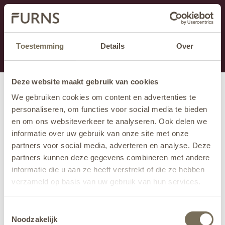
Dieser Abschnitt wird derzeit gewartet.
Wenn Sie Informationen vermissen, können Sie uns
unter +31 413 395 294 anrufen oder uns unter
Toestemming
Details
Over
info@furns.com
eine E-Mail senden.
Deze website maakt gebruik van cookies
We gebruiken cookies om content en advertenties te
personaliseren, om functies voor social media te bieden
en om ons websiteverkeer te analyseren. Ook delen we
informatie over uw gebruik van onze site met onze
partners voor social media, adverteren en analyse. Deze
partners kunnen deze gegevens combineren met andere
informatie die u aan ze heeft verstrekt of die ze hebben
verzameld op basis van uw gebruik van hun services.
Wil je meer weten over onze privacyverklaring? Dat lees
Toestemmingsselectie
je
hier
.
Noodzakelijk