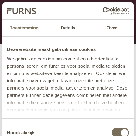
Dieser Abschnitt wird derzeit gewartet.
Wenn Sie Informationen vermissen, können Sie uns
unter +31 413 395 294 anrufen oder uns unter
Toestemming
Details
Over
info@furns.com
eine E-Mail senden.
Deze website maakt gebruik van cookies
We gebruiken cookies om content en advertenties te
personaliseren, om functies voor social media te bieden
en om ons websiteverkeer te analyseren. Ook delen we
informatie over uw gebruik van onze site met onze
partners voor social media, adverteren en analyse. Deze
partners kunnen deze gegevens combineren met andere
informatie die u aan ze heeft verstrekt of die ze hebben
verzameld op basis van uw gebruik van hun services.
Wil je meer weten over onze privacyverklaring? Dat lees
Toestemmingsselectie
je
hier
.
Noodzakelijk