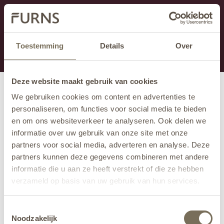
Dieser Abschnitt wird derzeit gewartet.
Wenn Sie Informationen vermissen, können Sie uns
unter +31 413 395 294 anrufen oder uns unter
Toestemming
Details
Over
info@furns.com
eine E-Mail senden.
Deze website maakt gebruik van cookies
We gebruiken cookies om content en advertenties te
personaliseren, om functies voor social media te bieden
en om ons websiteverkeer te analyseren. Ook delen we
informatie over uw gebruik van onze site met onze
partners voor social media, adverteren en analyse. Deze
partners kunnen deze gegevens combineren met andere
informatie die u aan ze heeft verstrekt of die ze hebben
verzameld op basis van uw gebruik van hun services.
Wil je meer weten over onze privacyverklaring? Dat lees
Toestemmingsselectie
je
hier
.
Noodzakelijk