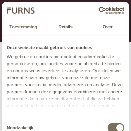
Cette section est actuellement en maintenance.
Si vous manquez des informations, vous pouvez nous
appeler au +31 413 395 295 ou nous envoyer un e-
Toestemming
Details
Over
mail à
info@furns.com
.
Deze website maakt gebruik van cookies
We gebruiken cookies om content en advertenties te
personaliseren, om functies voor social media te bieden
en om ons websiteverkeer te analyseren. Ook delen we
informatie over uw gebruik van onze site met onze
partners voor social media, adverteren en analyse. Deze
partners kunnen deze gegevens combineren met andere
informatie die u aan ze heeft verstrekt of die ze hebben
verzameld op basis van uw gebruik van hun services.
Wil je meer weten over onze privacyverklaring? Dat lees
Toestemmingsselectie
je
hier
.
Noodzakelijk