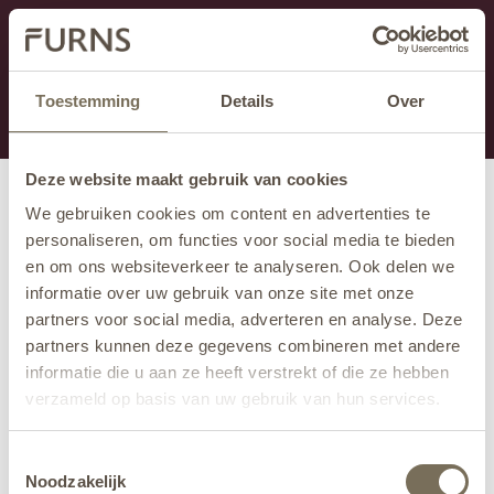
Cette section est actuellement en maintenance.
Si vous manquez des informations, vous pouvez nous
appeler au +31 413 395 295 ou nous envoyer un e-
Toestemming
Details
Over
mail à
info@furns.com
.
Deze website maakt gebruik van cookies
We gebruiken cookies om content en advertenties te
personaliseren, om functies voor social media te bieden
en om ons websiteverkeer te analyseren. Ook delen we
informatie over uw gebruik van onze site met onze
partners voor social media, adverteren en analyse. Deze
partners kunnen deze gegevens combineren met andere
informatie die u aan ze heeft verstrekt of die ze hebben
verzameld op basis van uw gebruik van hun services.
Wil je meer weten over onze privacyverklaring? Dat lees
Toestemmingsselectie
je
hier
.
Noodzakelijk