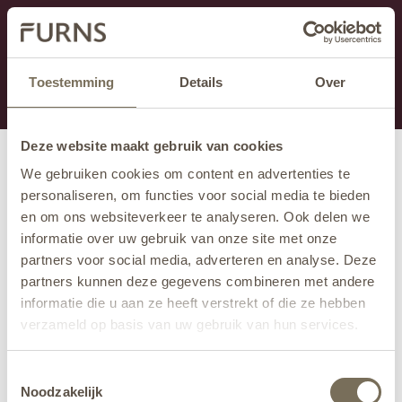
Cette section est actuellement en maintenance.
Si vous manquez des informations, vous pouvez nous
appeler au +31 413 395 295 ou nous envoyer un e-
Toestemming
Details
Over
mail à
info@furns.com
.
Deze website maakt gebruik van cookies
We gebruiken cookies om content en advertenties te
personaliseren, om functies voor social media te bieden
en om ons websiteverkeer te analyseren. Ook delen we
informatie over uw gebruik van onze site met onze
partners voor social media, adverteren en analyse. Deze
partners kunnen deze gegevens combineren met andere
informatie die u aan ze heeft verstrekt of die ze hebben
verzameld op basis van uw gebruik van hun services.
Wil je meer weten over onze privacyverklaring? Dat lees
Toestemmingsselectie
je
hier
.
Noodzakelijk