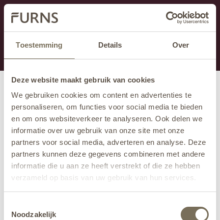
Cette section est actuellement en maintenance.
Si vous manquez des informations, vous pouvez nous
appeler au +31 413 395 295 ou nous envoyer un e-
Toestemming
Details
Over
mail à
info@furns.com
.
Deze website maakt gebruik van cookies
We gebruiken cookies om content en advertenties te
personaliseren, om functies voor social media te bieden
en om ons websiteverkeer te analyseren. Ook delen we
informatie over uw gebruik van onze site met onze
partners voor social media, adverteren en analyse. Deze
partners kunnen deze gegevens combineren met andere
informatie die u aan ze heeft verstrekt of die ze hebben
verzameld op basis van uw gebruik van hun services.
Wil je meer weten over onze privacyverklaring? Dat lees
Toestemmingsselectie
je
hier
.
Noodzakelijk