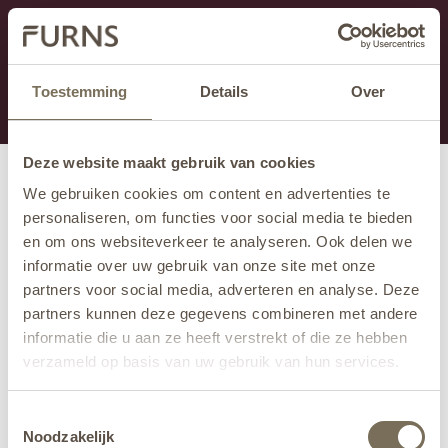
Cette section est actuellement en maintenance.
Si vous manquez des informations, vous pouvez nous
appeler au +31 413 395 295 ou nous envoyer un e-
Toestemming
Details
Over
mail à
info@furns.com
.
Deze website maakt gebruik van cookies
We gebruiken cookies om content en advertenties te
personaliseren, om functies voor social media te bieden
en om ons websiteverkeer te analyseren. Ook delen we
informatie over uw gebruik van onze site met onze
partners voor social media, adverteren en analyse. Deze
partners kunnen deze gegevens combineren met andere
informatie die u aan ze heeft verstrekt of die ze hebben
verzameld op basis van uw gebruik van hun services.
Wil je meer weten over onze privacyverklaring? Dat lees
Toestemmingsselectie
je
hier
.
Noodzakelijk