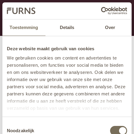
Dit onderdeel is momenteel in onderhoud.
Als je informatie mist kun je ons bellen +31 413 274
168 of mailen
info@furns.com
.
Toestemming
Details
Over
Deze website maakt gebruik van cookies
We gebruiken cookies om content en advertenties te
personaliseren, om functies voor social media te bieden
en om ons websiteverkeer te analyseren. Ook delen we
informatie over uw gebruik van onze site met onze
partners voor social media, adverteren en analyse. Deze
partners kunnen deze gegevens combineren met andere
informatie die u aan ze heeft verstrekt of die ze hebben
verzameld op basis van uw gebruik van hun services.
Wil je meer weten over onze privacyverklaring? Dat lees
Toestemmingsselectie
je
hier
.
Noodzakelijk