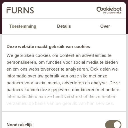
Dit onderdeel is momenteel in onderhoud.
Als je informatie mist kun je ons bellen +31 413 274
168 of mailen
info@furns.com
.
Toestemming
Details
Over
Deze website maakt gebruik van cookies
We gebruiken cookies om content en advertenties te
personaliseren, om functies voor social media te bieden
en om ons websiteverkeer te analyseren. Ook delen we
informatie over uw gebruik van onze site met onze
partners voor social media, adverteren en analyse. Deze
partners kunnen deze gegevens combineren met andere
informatie die u aan ze heeft verstrekt of die ze hebben
verzameld op basis van uw gebruik van hun services.
Wil je meer weten over onze privacyverklaring? Dat lees
Toestemmingsselectie
je
hier
.
Noodzakelijk