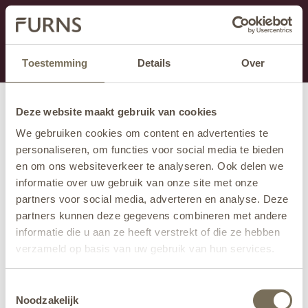
Dit onderdeel is momenteel in onderhoud.
Als je informatie mist kun je ons bellen +31 413 274
168 of mailen
info@furns.com
.
Toestemming
Details
Over
Deze website maakt gebruik van cookies
We gebruiken cookies om content en advertenties te
personaliseren, om functies voor social media te bieden
en om ons websiteverkeer te analyseren. Ook delen we
informatie over uw gebruik van onze site met onze
partners voor social media, adverteren en analyse. Deze
partners kunnen deze gegevens combineren met andere
informatie die u aan ze heeft verstrekt of die ze hebben
verzameld op basis van uw gebruik van hun services.
Wil je meer weten over onze privacyverklaring? Dat lees
Toestemmingsselectie
je
hier
.
Noodzakelijk