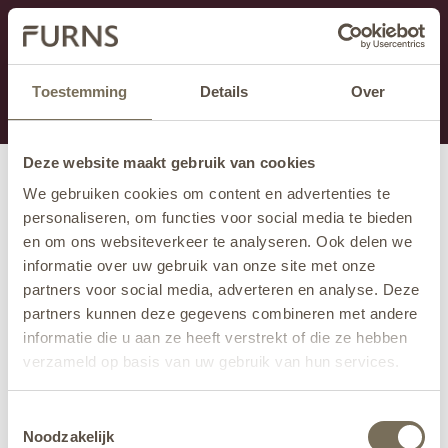
Ten dział jest obecnie w konserwacji. Jeśli brakuje Ci
informacji.
możesz zadzwonić pod numer +31 413 351 272 lub
Toestemming
Details
Over
wysłać e-mail na adres
info@furns.com
.
Deze website maakt gebruik van cookies
We gebruiken cookies om content en advertenties te
personaliseren, om functies voor social media te bieden
en om ons websiteverkeer te analyseren. Ook delen we
informatie over uw gebruik van onze site met onze
partners voor social media, adverteren en analyse. Deze
partners kunnen deze gegevens combineren met andere
informatie die u aan ze heeft verstrekt of die ze hebben
verzameld op basis van uw gebruik van hun services.
Wil je meer weten over onze privacyverklaring? Dat lees
Toestemmingsselectie
je
hier
.
Noodzakelijk