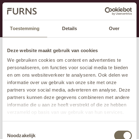
This section is currently under maintenance.
If you are missing information, you can call us at +31
413 745 423 or email us at
info@furns.com
.
Toestemming
Details
Over
Deze website maakt gebruik van cookies
We gebruiken cookies om content en advertenties te
personaliseren, om functies voor social media te bieden
en om ons websiteverkeer te analyseren. Ook delen we
informatie over uw gebruik van onze site met onze
partners voor social media, adverteren en analyse. Deze
partners kunnen deze gegevens combineren met andere
informatie die u aan ze heeft verstrekt of die ze hebben
verzameld op basis van uw gebruik van hun services.
Wil je meer weten over onze privacyverklaring? Dat lees
Toestemmingsselectie
je
hier
.
Noodzakelijk