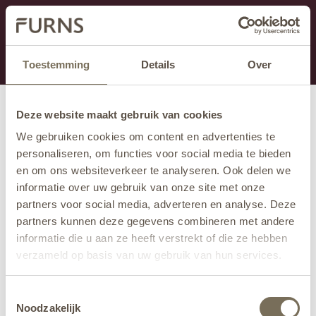
This section is currently under maintenance.
If you are missing information, you can call us at +31
413 745 423 or email us at
info@furns.com
.
Toestemming
Details
Over
Deze website maakt gebruik van cookies
We gebruiken cookies om content en advertenties te
personaliseren, om functies voor social media te bieden
en om ons websiteverkeer te analyseren. Ook delen we
informatie over uw gebruik van onze site met onze
partners voor social media, adverteren en analyse. Deze
partners kunnen deze gegevens combineren met andere
informatie die u aan ze heeft verstrekt of die ze hebben
verzameld op basis van uw gebruik van hun services.
Wil je meer weten over onze privacyverklaring? Dat lees
Toestemmingsselectie
je
hier
.
Noodzakelijk