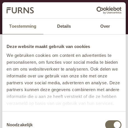
This section is currently under maintenance.
If you are missing information, you can call us at +31
413 745 423 or email us at
info@furns.com
.
Toestemming
Details
Over
Deze website maakt gebruik van cookies
We gebruiken cookies om content en advertenties te
personaliseren, om functies voor social media te bieden
en om ons websiteverkeer te analyseren. Ook delen we
informatie over uw gebruik van onze site met onze
partners voor social media, adverteren en analyse. Deze
partners kunnen deze gegevens combineren met andere
informatie die u aan ze heeft verstrekt of die ze hebben
verzameld op basis van uw gebruik van hun services.
Wil je meer weten over onze privacyverklaring? Dat lees
Toestemmingsselectie
je
hier
.
Noodzakelijk