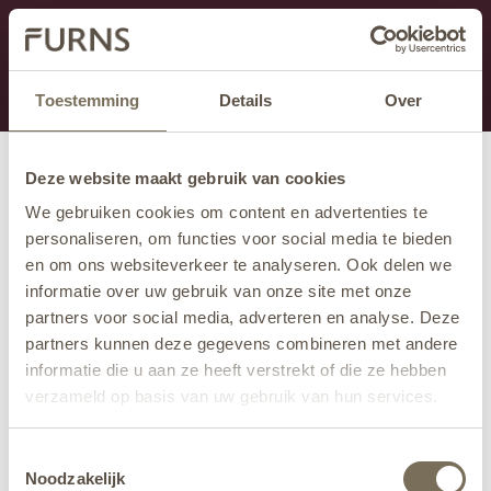
This section is currently under maintenance.
If you are missing information, you can call us at +31
413 745 423 or email us at
info@furns.com
.
Toestemming
Details
Over
Deze website maakt gebruik van cookies
We gebruiken cookies om content en advertenties te
personaliseren, om functies voor social media te bieden
en om ons websiteverkeer te analyseren. Ook delen we
informatie over uw gebruik van onze site met onze
partners voor social media, adverteren en analyse. Deze
partners kunnen deze gegevens combineren met andere
informatie die u aan ze heeft verstrekt of die ze hebben
verzameld op basis van uw gebruik van hun services.
Wil je meer weten over onze privacyverklaring? Dat lees
Toestemmingsselectie
je
hier
.
Noodzakelijk