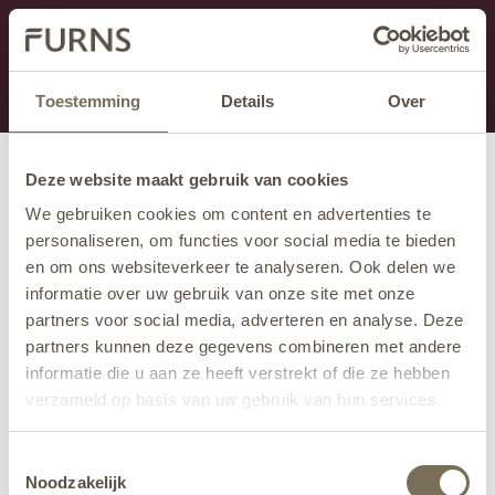
This section is currently under maintenance.
If you are missing information, you can call us at +31
413 745 423 or email us at
info@furns.com
.
Toestemming
Details
Over
Deze website maakt gebruik van cookies
We gebruiken cookies om content en advertenties te
personaliseren, om functies voor social media te bieden
en om ons websiteverkeer te analyseren. Ook delen we
informatie over uw gebruik van onze site met onze
partners voor social media, adverteren en analyse. Deze
partners kunnen deze gegevens combineren met andere
informatie die u aan ze heeft verstrekt of die ze hebben
verzameld op basis van uw gebruik van hun services.
Wil je meer weten over onze privacyverklaring? Dat lees
Toestemmingsselectie
je
hier
.
Noodzakelijk