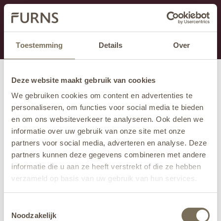
This section is currently under maintenance.
If you are missing information, you can call us at +31
413 745 423 or email us at
info@furns.com
.
Toestemming
Details
Over
Deze website maakt gebruik van cookies
We gebruiken cookies om content en advertenties te
personaliseren, om functies voor social media te bieden
en om ons websiteverkeer te analyseren. Ook delen we
informatie over uw gebruik van onze site met onze
partners voor social media, adverteren en analyse. Deze
partners kunnen deze gegevens combineren met andere
informatie die u aan ze heeft verstrekt of die ze hebben
verzameld op basis van uw gebruik van hun services.
Wil je meer weten over onze privacyverklaring? Dat lees
Toestemmingsselectie
je
hier
.
Noodzakelijk