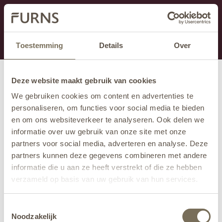
This section is currently under maintenance.
If you are missing information, you can call us at +31
413 745 423 or email us at
info@furns.com
.
Toestemming
Details
Over
Deze website maakt gebruik van cookies
We gebruiken cookies om content en advertenties te
personaliseren, om functies voor social media te bieden
en om ons websiteverkeer te analyseren. Ook delen we
informatie over uw gebruik van onze site met onze
partners voor social media, adverteren en analyse. Deze
partners kunnen deze gegevens combineren met andere
informatie die u aan ze heeft verstrekt of die ze hebben
verzameld op basis van uw gebruik van hun services.
Wil je meer weten over onze privacyverklaring? Dat lees
Toestemmingsselectie
je
hier
.
Noodzakelijk