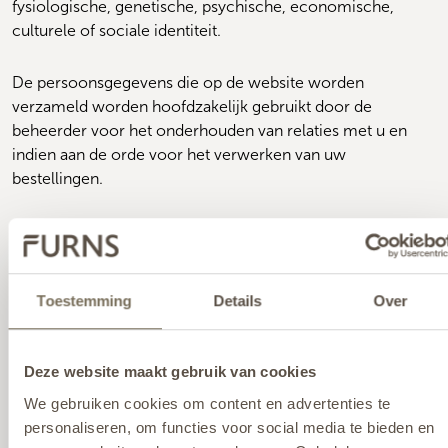
fysiologische, genetische, psychische, economische, 
culturele of sociale identiteit.
De persoonsgegevens die op de website worden 
verzameld worden hoofdzakelijk gebruikt door de 
beheerder voor het onderhouden van relaties met u en 
indien aan de orde voor het verwerken van uw 
bestellingen.
Artikel 7 - Uw rechten met betrekking tot
uw gegevens
Op grond van artikel 13 lid 2 sub b AVG heeft eenieder 
Toestemming
Details
Over
recht op inzage van en rectificatie of wissing van zijn 
persoonsgegevens of beperking van de hem betreffende 
verwerking, alsmede het recht tegen de verwerking 
Deze website maakt gebruik van cookies
bezwaar te maken en het recht op 
We gebruiken cookies om content en advertenties te
gegevensoverdraagbaarheid. U kunt deze rechten 
personaliseren, om functies voor social media te bieden en
uitoefenen door contact met ons op te nemen via 