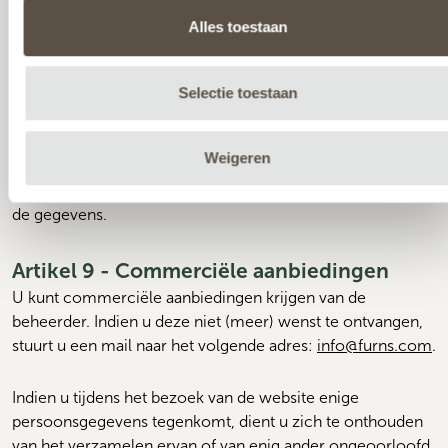
die autoriteiten, waarna deze persoonsgegevens mitsdien 
Alles toestaan
niet meer onder de bescherming van de bepalingen van 
deze privacyverklaring vallen.
Selectie toestaan
Indien bepaalde informatie noodzakelijk is om toegang te 
krijgen tot bepaalde functionaliteiten van de website, zal de 
Weigeren
verantwoordelijke het verplichte karakter van deze 
informatie aangeven op het moment van het vragen van 
de gegevens.
Artikel 9 - Commerciële aanbiedingen
U kunt commerciële aanbiedingen krijgen van de 
beheerder. Indien u deze niet (meer) wenst te ontvangen, 
stuurt u een mail naar het volgende adres: 
info@furns.com
.
Indien u tijdens het bezoek van de website enige 
persoonsgegevens tegenkomt, dient u zich te onthouden 
van het verzamelen ervan of van enig ander ongeoorloofd 