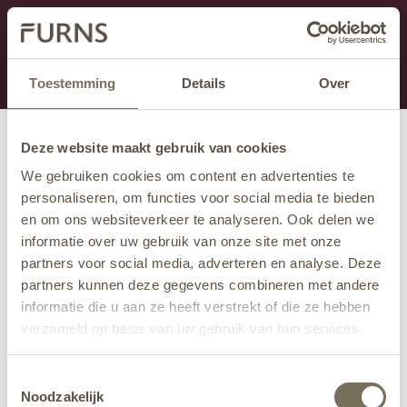
Dit onderdeel is momenteel in onderhoud.
Als je informatie mist kun je ons bellen +31 413 274
168 of mailen
info@furns.com
.
Toestemming
Details
Over
Deze website maakt gebruik van cookies
We gebruiken cookies om content en advertenties te
personaliseren, om functies voor social media te bieden
en om ons websiteverkeer te analyseren. Ook delen we
informatie over uw gebruik van onze site met onze
partners voor social media, adverteren en analyse. Deze
partners kunnen deze gegevens combineren met andere
informatie die u aan ze heeft verstrekt of die ze hebben
verzameld op basis van uw gebruik van hun services.
Wil je meer weten over onze privacyverklaring? Dat lees
Toestemmingsselectie
je
hier
.
Noodzakelijk