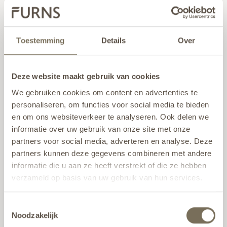
Toestemming
Details
Over
Create undulating
shapes
Deze website maakt gebruik van cookies
We gebruiken cookies om content en advertenties te
FLATTENED TOP EDGE
personaliseren, om functies voor social media te bieden
en om ons websiteverkeer te analyseren. Ook delen we
informatie over uw gebruik van onze site met onze
partners voor social media, adverteren en analyse. Deze
partners kunnen deze gegevens combineren met andere
Perfect as lawn edging
informatie die u aan ze heeft verstrekt of die ze hebben
verzameld op basis van uw gebruik van hun services.
SET TOP EDGE
Wil je meer weten over onze privacyverklaring? Dat lees
Toestemmingsselectie
je
hier
.
Noodzakelijk