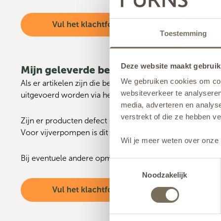
Vul het klachtformulier in
Toestemming
Deze website maakt gebruik
Mijn geleverde bestelling is beschadigd
We gebruiken cookies om cont
Als er artikelen zijn die beschadigd, incompleet of defec
websiteverkeer te analyseren
uitgevoerd worden via het klachtformulier hieronder.
media, adverteren en analys
verstrekt of die ze hebben v
Zijn er producten defect binnen de garantietermijn? Dan 
Voor vijverpompen is dit 2 jaar en Ledverlichting 1 jaar.
Wil je meer weten over onze 
Bij eventuele andere opmerkingen vernemen wij die graa
Toestemmingsselectie
Noodzakelijk
Vul het klachtformulier in