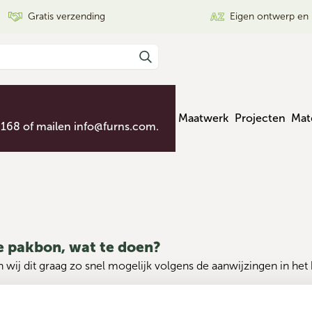
Gratis verzending
Eigen ontwerp en 
Maatwerk
Projecten
Mat
 168 of mailen
info@furns.com
.
de pakbon, wat te doen?
 wij dit graag zo snel mogelijk volgens 
de aanwijzingen in het 
g met het ingevulde klachtformulier op 
info@furns.com
.