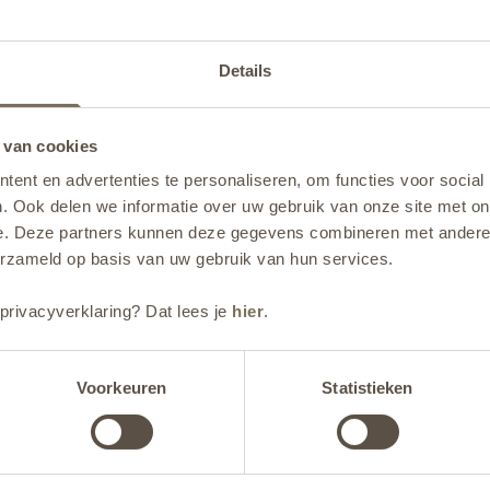
Details
 van cookies
, incompleet of defect
ent en advertenties te personaliseren, om functies voor social
t bij ontvangst? Dan vernemen wij dit graag binnen zo snel mogel
. Ook delen we informatie over uw gebruik van onze site met on
e. Deze partners kunnen deze gegevens combineren met andere i
erzameld op basis van uw gebruik van hun services.
kan dit ook via het klachtformulier worden behandeld. Bij stan
privacyverklaring? Dat lees je
hier
.
g met het ingevulde klachtformulier op 
info@furns.com
.
Voorkeuren
Statistieken