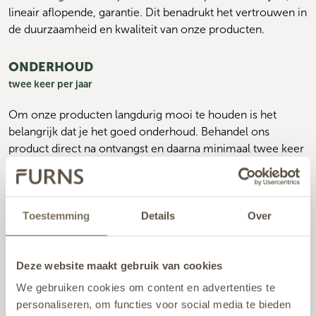
lineair aflopende, garantie. Dit benadrukt het vertrouwen in 
de duurzaamheid en kwaliteit van onze producten.
ONDERHOUD
twee keer per jaar
Om onze producten langdurig mooi te houden is het 
belangrijk dat je het goed onderhoud. Behandel ons 
product direct na ontvangst en daarna minimaal twee keer 
per jaar met onze BIO Cleaner & Protector.
De cleaner zorgt ervoor dat je product schoon wordt, 
Toestemming
Details
Over
waarna je het product kunt behandelen met de protector. 
Deze geeft het product een nieuwe, beschermende 
waslaag. Onze cleaner is 100% biologisch afbreekbaar, 
Deze website maakt gebruik van cookies
waardoor er ook geen schadelijke schoonmaakmiddelen 
en chemicaliën gebruikt hoeven te worden. Gebruik voor 
We gebruiken cookies om content en advertenties te
het reinigen géén hogedrukreiniger en/of schuurspons, dit 
personaliseren, om functies voor social media te bieden