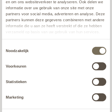
tast de coating aan. Met een beetje aandacht en de juiste 
en om ons websiteverkeer te analyseren. Ook delen we
materialen ziet jouw product er weer als nieuw uit.
informatie over uw gebruik van onze site met onze
partners voor social media, adverteren en analyse. Deze
partners kunnen deze gegevens combineren met andere
informatie die u aan ze heeft verstrekt of die ze hebben
verzameld op basis van uw gebruik van hun services.
Wil je meer weten over onze privacyverklaring? Dat lees
Toestemmingsselectie
je
hier
.
Noodzakelijk
Voorkeuren
Statistieken
Marketing
RAL Collectie