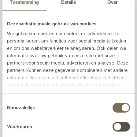
Toestemming
Details
Over
NEN-norm EN10025-5 waarin vastgelegd is waaraan het 
staal moet voldoen.
Deze website maakt gebruik van cookies
CERTIFICERING
We gebruiken cookies om content en advertenties te
Kwaliteit (EN10204-3.1)
personaliseren, om functies voor social media te bieden
en om ons websiteverkeer te analyseren. Ook delen we
Het door ons gebruikte cortenstaal wordt altijd 
informatie over uw gebruik van onze site met onze
gecontroleerd op kwaliteit. Onze leveranciers voldoen aan 
partners voor social media, adverteren en analyse. Deze
de Europese EN10204-3.1 NEN-norm. Iedere batch krijgt 
partners kunnen deze gegevens combineren met andere
kwaliteits- en testrapporten, uitgevoerd door een separate 
informatie die u aan ze heeft verstrekt of die ze hebben
afdeling bij de leverancier. Hiermee leveren zij volgens het 
verzameld op basis van uw gebruik van hun services.
certificaat waardoor wij zeker weten dat we producten van 
topkwaliteit kunnen maken en borgen we efficiënte 
Wil je meer weten over onze privacyverklaring? Dat lees
productie in onze fabriek.
Toestemmingsselectie
je
hier
.
Noodzakelijk
MATERIAAL DIKTE
1,5 tot 15 mm
Voorkeuren