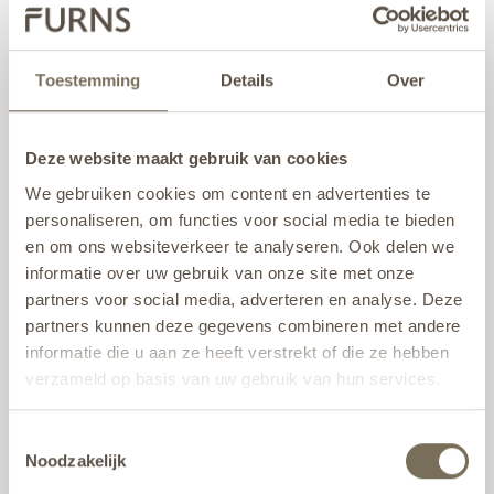
FSC wordt wereldwijd gezien als het beste en strengste 
certificeringssysteem voor duurzaam en verantwoord 
Toestemming
Details
Over
bosbeheer. FSC is ontwikkeld om de continue vernietiging 
van bossen wereldwijd tegen te gaan. De leverancier van 
het Garapa hardhout heeft een FSC-certificering voor dit 
Deze website maakt gebruik van cookies
materiaal.
We gebruiken cookies om content en advertenties te
personaliseren, om functies voor social media te bieden
DUURZAAMHEIDSKLASSE
en om ons websiteverkeer te analyseren. Ook delen we
Klasse 2 (EN 350)
informatie over uw gebruik van onze site met onze
De duurzaamheidsklasse is de klassering van de 
partners voor social media, adverteren en analyse. Deze
duurzaamheid van houtsoorten, het geeft een indicatie 
partners kunnen deze gegevens combineren met andere
voor de levensduur van houtsoorten. Voor deze natuurlijke 
informatie die u aan ze heeft verstrekt of die ze hebben
duurzaamheid tegen schimmels en dergelijke bestaan vijf 
verzameld op basis van uw gebruik van hun services.
klassen van 1 (zeer duurzaam) tot 5 (niet duurzaam), 
volgens NEN-EN-350-2. Garapa gaat 20 jaar mee en valt 
Wil je meer weten over onze privacyverklaring? Dat lees
Toestemmingsselectie
onder duurzaamheidsklasse 2.
je
hier
.
Noodzakelijk