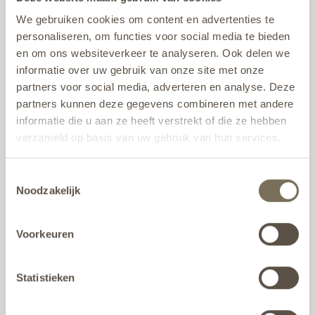
We gebruiken cookies om content en advertenties te
Ronde hoeken
Elegante poten
personaliseren, om functies voor social media te bieden
en om ons websiteverkeer te analyseren. Ook delen we
informatie over uw gebruik van onze site met onze
BOCCA
BANDU
partners voor social media, adverteren en analyse. Deze
partners kunnen deze gegevens combineren met andere
informatie die u aan ze heeft verstrekt of die ze hebben
verzameld op basis van uw gebruik van hun services.
Ronde vormen
Duurzaam materiaal
Wil je meer weten over onze privacyverklaring? Dat lees
Toestemmingsselectie
je
hier
.
Noodzakelijk
YORK
TUBE
Voorkeuren
Robuust design
Modern
Statistieken