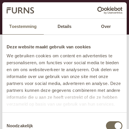
Dit onderdeel is momenteel in onderhoud.
Als je informatie mist kun je ons bellen +31 413 274
168 of mailen
info@furns.com
.
Toestemming
Details
Over
Deze website maakt gebruik van cookies
We gebruiken cookies om content en advertenties te
personaliseren, om functies voor social media te bieden
en om ons websiteverkeer te analyseren. Ook delen we
informatie over uw gebruik van onze site met onze
partners voor social media, adverteren en analyse. Deze
partners kunnen deze gegevens combineren met andere
informatie die u aan ze heeft verstrekt of die ze hebben
verzameld op basis van uw gebruik van hun services.
Wil je meer weten over onze privacyverklaring? Dat lees
Toestemmingsselectie
je
hier
.
Noodzakelijk