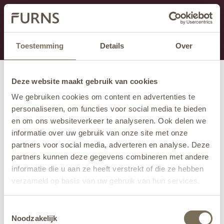
Dit onderdeel is momenteel in onderhoud.
Als je informatie mist kun je ons bellen +31 413 274
168 of mailen
info@furns.com
.
Toestemming
Details
Over
Deze website maakt gebruik van cookies
We gebruiken cookies om content en advertenties te
personaliseren, om functies voor social media te bieden
en om ons websiteverkeer te analyseren. Ook delen we
informatie over uw gebruik van onze site met onze
partners voor social media, adverteren en analyse. Deze
partners kunnen deze gegevens combineren met andere
informatie die u aan ze heeft verstrekt of die ze hebben
verzameld op basis van uw gebruik van hun services.
Wil je meer weten over onze privacyverklaring? Dat lees
Toestemmingsselectie
je
hier
.
Noodzakelijk