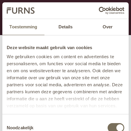
Dit onderdeel is momenteel in onderhoud.
Als je informatie mist kun je ons bellen +31 413 274
168 of mailen
info@furns.com
.
Toestemming
Details
Over
Deze website maakt gebruik van cookies
We gebruiken cookies om content en advertenties te
personaliseren, om functies voor social media te bieden
en om ons websiteverkeer te analyseren. Ook delen we
informatie over uw gebruik van onze site met onze
partners voor social media, adverteren en analyse. Deze
partners kunnen deze gegevens combineren met andere
informatie die u aan ze heeft verstrekt of die ze hebben
verzameld op basis van uw gebruik van hun services.
Wil je meer weten over onze privacyverklaring? Dat lees
Toestemmingsselectie
je
hier
.
Noodzakelijk