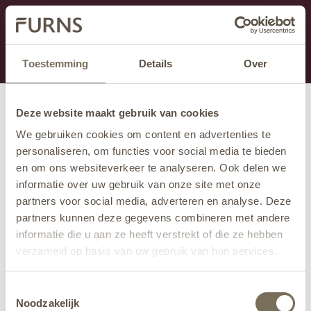
Dit onderdeel is momenteel in onderhoud.
Als je informatie mist kun je ons bellen +31 413 274
168 of mailen
info@furns.com
.
Toestemming
Details
Over
Deze website maakt gebruik van cookies
We gebruiken cookies om content en advertenties te
personaliseren, om functies voor social media te bieden
en om ons websiteverkeer te analyseren. Ook delen we
informatie over uw gebruik van onze site met onze
partners voor social media, adverteren en analyse. Deze
partners kunnen deze gegevens combineren met andere
informatie die u aan ze heeft verstrekt of die ze hebben
verzameld op basis van uw gebruik van hun services.
Wil je meer weten over onze privacyverklaring? Dat lees
Toestemmingsselectie
je
hier
.
Noodzakelijk