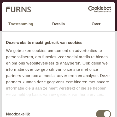
Dit onderdeel is momenteel in onderhoud.
Als je informatie mist kun je ons bellen +31 413 274
168 of mailen
info@furns.com
.
Toestemming
Details
Over
Deze website maakt gebruik van cookies
We gebruiken cookies om content en advertenties te
personaliseren, om functies voor social media te bieden
en om ons websiteverkeer te analyseren. Ook delen we
informatie over uw gebruik van onze site met onze
partners voor social media, adverteren en analyse. Deze
partners kunnen deze gegevens combineren met andere
informatie die u aan ze heeft verstrekt of die ze hebben
verzameld op basis van uw gebruik van hun services.
Wil je meer weten over onze privacyverklaring? Dat lees
Toestemmingsselectie
je
hier
.
Noodzakelijk