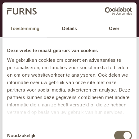
Dit onderdeel is momenteel in onderhoud.
Als je informatie mist kun je ons bellen +31 413 274
168 of mailen
info@furns.com
.
Toestemming
Details
Over
Deze website maakt gebruik van cookies
We gebruiken cookies om content en advertenties te
personaliseren, om functies voor social media te bieden
en om ons websiteverkeer te analyseren. Ook delen we
informatie over uw gebruik van onze site met onze
partners voor social media, adverteren en analyse. Deze
partners kunnen deze gegevens combineren met andere
informatie die u aan ze heeft verstrekt of die ze hebben
verzameld op basis van uw gebruik van hun services.
Wil je meer weten over onze privacyverklaring? Dat lees
Toestemmingsselectie
je
hier
.
Noodzakelijk