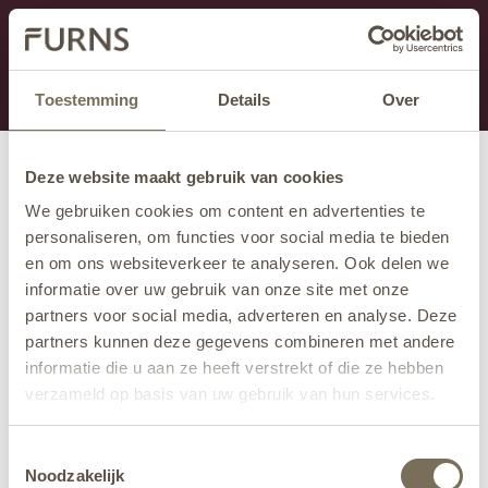
Dit onderdeel is momenteel in onderhoud.
Als je informatie mist kun je ons bellen +31 413 274
168 of mailen
info@furns.com
.
Toestemming
Details
Over
Deze website maakt gebruik van cookies
We gebruiken cookies om content en advertenties te
personaliseren, om functies voor social media te bieden
en om ons websiteverkeer te analyseren. Ook delen we
informatie over uw gebruik van onze site met onze
partners voor social media, adverteren en analyse. Deze
partners kunnen deze gegevens combineren met andere
informatie die u aan ze heeft verstrekt of die ze hebben
verzameld op basis van uw gebruik van hun services.
Wil je meer weten over onze privacyverklaring? Dat lees
Toestemmingsselectie
je
hier
.
Noodzakelijk