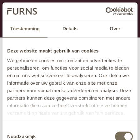
Dit onderdeel is momenteel in onderhoud.
Als je informatie mist kun je ons bellen +31 413 274
168 of mailen
info@furns.com
.
Toestemming
Details
Over
Deze website maakt gebruik van cookies
We gebruiken cookies om content en advertenties te
personaliseren, om functies voor social media te bieden
en om ons websiteverkeer te analyseren. Ook delen we
informatie over uw gebruik van onze site met onze
partners voor social media, adverteren en analyse. Deze
partners kunnen deze gegevens combineren met andere
informatie die u aan ze heeft verstrekt of die ze hebben
verzameld op basis van uw gebruik van hun services.
Wil je meer weten over onze privacyverklaring? Dat lees
Toestemmingsselectie
je
hier
.
Noodzakelijk