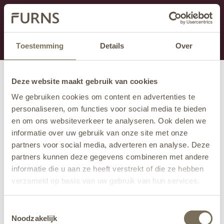
Dit onderdeel is momenteel in onderhoud.
Als je informatie mist kun je ons bellen +31 413 274
168 of mailen
info@furns.com
.
Toestemming
Details
Over
Deze website maakt gebruik van cookies
We gebruiken cookies om content en advertenties te
personaliseren, om functies voor social media te bieden
en om ons websiteverkeer te analyseren. Ook delen we
informatie over uw gebruik van onze site met onze
partners voor social media, adverteren en analyse. Deze
partners kunnen deze gegevens combineren met andere
informatie die u aan ze heeft verstrekt of die ze hebben
verzameld op basis van uw gebruik van hun services.
Wil je meer weten over onze privacyverklaring? Dat lees
Toestemmingsselectie
je
hier
.
Noodzakelijk