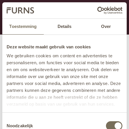
Dit onderdeel is momenteel in onderhoud.
Als je informatie mist kun je ons bellen +31 413 274
168 of mailen
info@furns.com
.
Toestemming
Details
Over
Deze website maakt gebruik van cookies
We gebruiken cookies om content en advertenties te
personaliseren, om functies voor social media te bieden
en om ons websiteverkeer te analyseren. Ook delen we
informatie over uw gebruik van onze site met onze
partners voor social media, adverteren en analyse. Deze
partners kunnen deze gegevens combineren met andere
informatie die u aan ze heeft verstrekt of die ze hebben
verzameld op basis van uw gebruik van hun services.
Wil je meer weten over onze privacyverklaring? Dat lees
Toestemmingsselectie
je
hier
.
Noodzakelijk