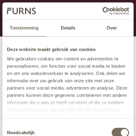
Dit onderdeel is momenteel in onderhoud.
Als je informatie mist kun je ons bellen +31 413 274
168 of mailen
info@furns.com
.
Toestemming
Details
Over
Deze website maakt gebruik van cookies
We gebruiken cookies om content en advertenties te
personaliseren, om functies voor social media te bieden
en om ons websiteverkeer te analyseren. Ook delen we
informatie over uw gebruik van onze site met onze
partners voor social media, adverteren en analyse. Deze
partners kunnen deze gegevens combineren met andere
informatie die u aan ze heeft verstrekt of die ze hebben
verzameld op basis van uw gebruik van hun services.
Wil je meer weten over onze privacyverklaring? Dat lees
Toestemmingsselectie
je
hier
.
Noodzakelijk