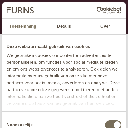
Dit onderdeel is momenteel in onderhoud.
Als je informatie mist kun je ons bellen +31 413 274
168 of mailen
info@furns.com
.
Toestemming
Details
Over
Deze website maakt gebruik van cookies
We gebruiken cookies om content en advertenties te
personaliseren, om functies voor social media te bieden
en om ons websiteverkeer te analyseren. Ook delen we
informatie over uw gebruik van onze site met onze
partners voor social media, adverteren en analyse. Deze
partners kunnen deze gegevens combineren met andere
informatie die u aan ze heeft verstrekt of die ze hebben
verzameld op basis van uw gebruik van hun services.
Wil je meer weten over onze privacyverklaring? Dat lees
Toestemmingsselectie
je
hier
.
Noodzakelijk