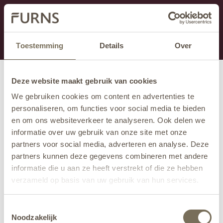
Dit onderdeel is momenteel in onderhoud.
Als je informatie mist kun je ons bellen +31 413 274
168 of mailen
info@furns.com
.
Toestemming
Details
Over
Deze website maakt gebruik van cookies
We gebruiken cookies om content en advertenties te
personaliseren, om functies voor social media te bieden
en om ons websiteverkeer te analyseren. Ook delen we
informatie over uw gebruik van onze site met onze
partners voor social media, adverteren en analyse. Deze
partners kunnen deze gegevens combineren met andere
informatie die u aan ze heeft verstrekt of die ze hebben
verzameld op basis van uw gebruik van hun services.
Wil je meer weten over onze privacyverklaring? Dat lees
Toestemmingsselectie
je
hier
.
Noodzakelijk