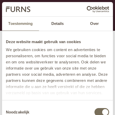
Dit onderdeel is momenteel in onderhoud.
Als je informatie mist kun je ons bellen +31 413 274
168 of mailen
info@furns.com
.
Toestemming
Details
Over
Deze website maakt gebruik van cookies
We gebruiken cookies om content en advertenties te
personaliseren, om functies voor social media te bieden
en om ons websiteverkeer te analyseren. Ook delen we
informatie over uw gebruik van onze site met onze
partners voor social media, adverteren en analyse. Deze
partners kunnen deze gegevens combineren met andere
informatie die u aan ze heeft verstrekt of die ze hebben
verzameld op basis van uw gebruik van hun services.
Wil je meer weten over onze privacyverklaring? Dat lees
Toestemmingsselectie
je
hier
.
Noodzakelijk