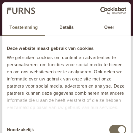
Dit onderdeel is momenteel in onderhoud.
Als je informatie mist kun je ons bellen +31 413 274
168 of mailen
info@furns.com
.
Toestemming
Details
Over
Deze website maakt gebruik van cookies
We gebruiken cookies om content en advertenties te
personaliseren, om functies voor social media te bieden
en om ons websiteverkeer te analyseren. Ook delen we
informatie over uw gebruik van onze site met onze
partners voor social media, adverteren en analyse. Deze
partners kunnen deze gegevens combineren met andere
informatie die u aan ze heeft verstrekt of die ze hebben
verzameld op basis van uw gebruik van hun services.
Wil je meer weten over onze privacyverklaring? Dat lees
Toestemmingsselectie
je
hier
.
Noodzakelijk