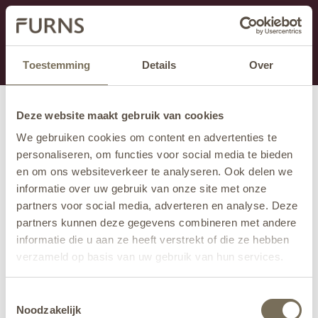
Dit onderdeel is momenteel in onderhoud.
Als je informatie mist kun je ons bellen +31 413 274
168 of mailen
info@furns.com
.
Toestemming
Details
Over
Deze website maakt gebruik van cookies
We gebruiken cookies om content en advertenties te
personaliseren, om functies voor social media te bieden
en om ons websiteverkeer te analyseren. Ook delen we
informatie over uw gebruik van onze site met onze
partners voor social media, adverteren en analyse. Deze
partners kunnen deze gegevens combineren met andere
informatie die u aan ze heeft verstrekt of die ze hebben
verzameld op basis van uw gebruik van hun services.
Wil je meer weten over onze privacyverklaring? Dat lees
Toestemmingsselectie
je
hier
.
Noodzakelijk