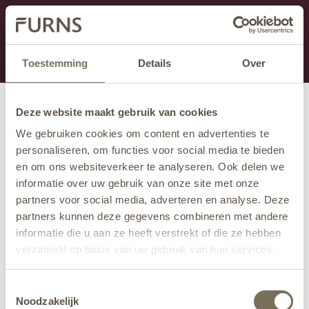
Dit onderdeel is momenteel in onderhoud.
Als je informatie mist kun je ons bellen +31 413 274
168 of mailen
info@furns.com
.
Toestemming
Details
Over
Deze website maakt gebruik van cookies
We gebruiken cookies om content en advertenties te
personaliseren, om functies voor social media te bieden
en om ons websiteverkeer te analyseren. Ook delen we
informatie over uw gebruik van onze site met onze
partners voor social media, adverteren en analyse. Deze
partners kunnen deze gegevens combineren met andere
informatie die u aan ze heeft verstrekt of die ze hebben
verzameld op basis van uw gebruik van hun services.
Wil je meer weten over onze privacyverklaring? Dat lees
Toestemmingsselectie
je
hier
.
Noodzakelijk