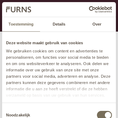
Dit onderdeel is momenteel in onderhoud.
Als je informatie mist kun je ons bellen +31 413 274
168 of mailen
info@furns.com
.
Toestemming
Details
Over
Deze website maakt gebruik van cookies
We gebruiken cookies om content en advertenties te
personaliseren, om functies voor social media te bieden
en om ons websiteverkeer te analyseren. Ook delen we
informatie over uw gebruik van onze site met onze
partners voor social media, adverteren en analyse. Deze
partners kunnen deze gegevens combineren met andere
informatie die u aan ze heeft verstrekt of die ze hebben
verzameld op basis van uw gebruik van hun services.
Wil je meer weten over onze privacyverklaring? Dat lees
Toestemmingsselectie
je
hier
.
Noodzakelijk