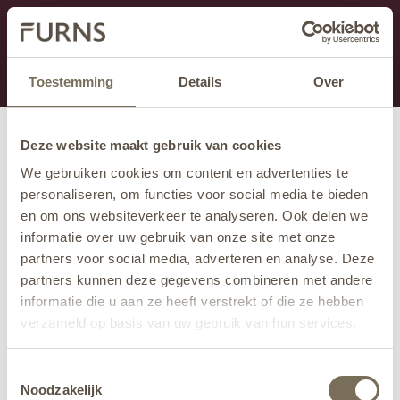
Dit onderdeel is momenteel in onderhoud.
Als je informatie mist kun je ons bellen +31 413 274
168 of mailen
info@furns.com
.
Toestemming
Details
Over
Deze website maakt gebruik van cookies
We gebruiken cookies om content en advertenties te
personaliseren, om functies voor social media te bieden
en om ons websiteverkeer te analyseren. Ook delen we
informatie over uw gebruik van onze site met onze
partners voor social media, adverteren en analyse. Deze
partners kunnen deze gegevens combineren met andere
informatie die u aan ze heeft verstrekt of die ze hebben
verzameld op basis van uw gebruik van hun services.
Wil je meer weten over onze privacyverklaring? Dat lees
Toestemmingsselectie
je
hier
.
Noodzakelijk