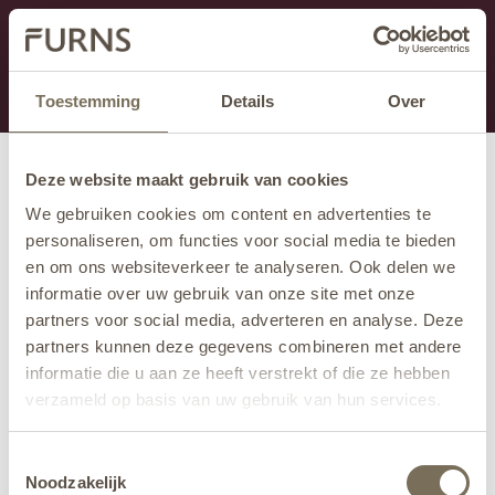
Dit onderdeel is momenteel in onderhoud.
Als je informatie mist kun je ons bellen +31 413 274
168 of mailen
info@furns.com
.
Toestemming
Details
Over
Deze website maakt gebruik van cookies
We gebruiken cookies om content en advertenties te
personaliseren, om functies voor social media te bieden
en om ons websiteverkeer te analyseren. Ook delen we
informatie over uw gebruik van onze site met onze
partners voor social media, adverteren en analyse. Deze
partners kunnen deze gegevens combineren met andere
informatie die u aan ze heeft verstrekt of die ze hebben
verzameld op basis van uw gebruik van hun services.
Wil je meer weten over onze privacyverklaring? Dat lees
Toestemmingsselectie
je
hier
.
Noodzakelijk