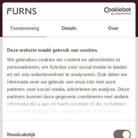
Dit onderdeel is momenteel in onderhoud.
Als je informatie mist kun je ons bellen +31 413 274
168 of mailen
info@furns.com
.
Toestemming
Details
Over
Deze website maakt gebruik van cookies
We gebruiken cookies om content en advertenties te
personaliseren, om functies voor social media te bieden
en om ons websiteverkeer te analyseren. Ook delen we
informatie over uw gebruik van onze site met onze
partners voor social media, adverteren en analyse. Deze
partners kunnen deze gegevens combineren met andere
informatie die u aan ze heeft verstrekt of die ze hebben
verzameld op basis van uw gebruik van hun services.
Wil je meer weten over onze privacyverklaring? Dat lees
Toestemmingsselectie
je
hier
.
Noodzakelijk